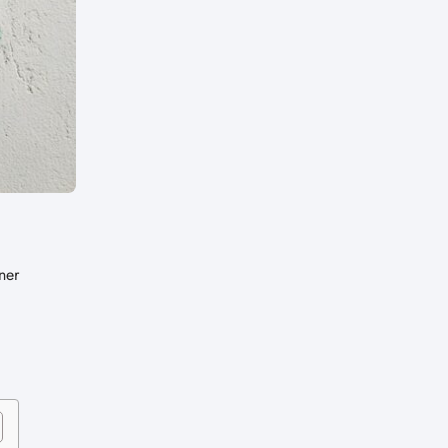
ner
d