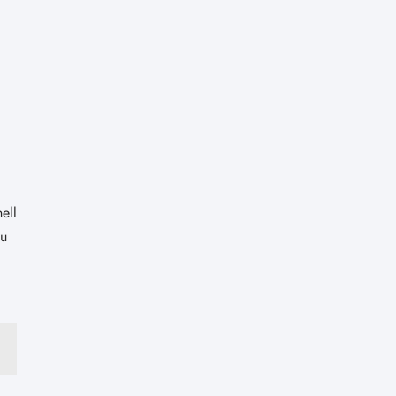
ell
zu